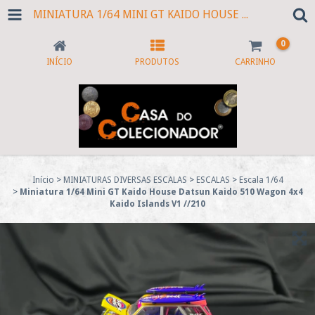
MINIATURA 1/64 MINI GT KAIDO HOUSE DATSUN KAIDO 510 WAGON 4X4 KAIDO ISLANDS V1 //210
0
INÍCIO
PRODUTOS
CARRINHO
Início
>
MINIATURAS DIVERSAS ESCALAS
>
ESCALAS
>
Escala 1/64
>
Miniatura 1/64 Mini GT Kaido House Datsun Kaido 510 Wagon 4x4
Kaido Islands V1 //210