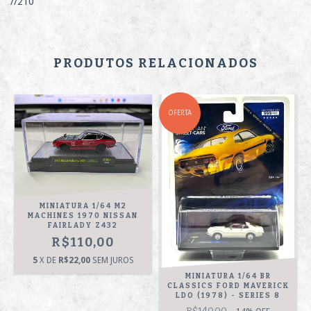
//210
PRODUTOS RELACIONADOS
OFERTA
MINIATURA 1/64 M2
MACHINES 1970 NISSAN
FAIRLADY Z432
R$110,00
5
X DE
R$22,00
SEM JUROS
T
MINIATURA 1/64 BR
CLASSICS FORD MAVERICK
LDO (1978) - SERIES 8