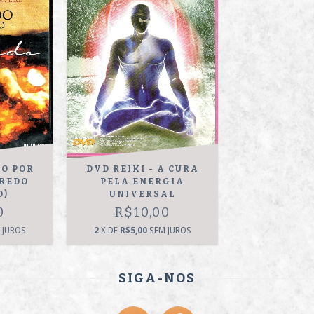
DO POR
DVD REIKI - A CURA
GREDO
PELA ENERGIA
O)
UNIVERSAL
0
R$10,00
 JUROS
2
X DE
R$5,00
SEM JUROS
SIGA-NOS