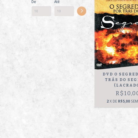
De
Até
DVD O SEGRE
TRÁS DO SE
(LACRAD
R$10,0
2
X DE
R$5,00
SEM