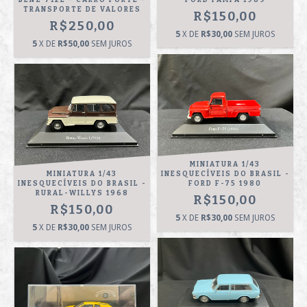
BENZ 712E - CARRO FORTE -
FORD PAMPA 1989
TRANSPORTE DE VALORES
R$150,00
R$250,00
5
X DE
R$30,00
SEM JUROS
5
X DE
R$50,00
SEM JUROS
MINIATURA 1/43
MINIATURA 1/43
INESQUECÍVEIS DO BRASIL -
INESQUECÍVEIS DO BRASIL -
FORD F-75 1980
RURAL-WILLYS 1968
R$150,00
R$150,00
5
X DE
R$30,00
SEM JUROS
5
X DE
R$30,00
SEM JUROS