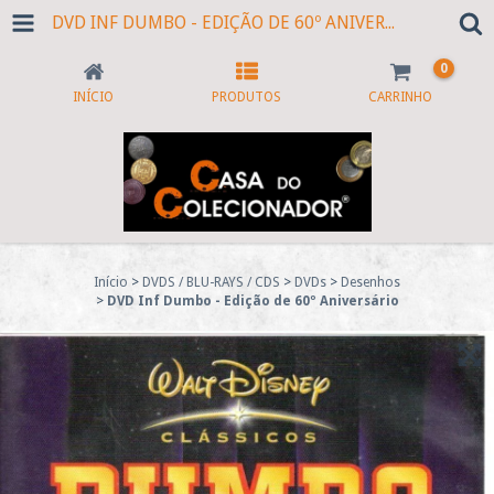
DVD INF DUMBO - EDIÇÃO DE 60º ANIVERSÁRIO
0
INÍCIO
PRODUTOS
CARRINHO
Início
>
DVDS / BLU-RAYS / CDS
>
DVDs
>
Desenhos
>
DVD Inf Dumbo - Edição de 60º Aniversário