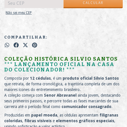
CALCULAR
Não sei meu CEP
COMPARTILHAR:
COLEÇÃO HISTÓRICA SILVIO SANTOS
*** LANÇAMENTO OFICIAL NA CASA
DO COLECIONADOR! ***
Composta por
12 cédulas
, é um
produto oficial Silvio Santos
que retrata, de forma cronológica, a trajetória completa de um dos
maiores ícones do entretenimento brasileiro.
A coleção começa com
Senor Abravanel
ainda jovem, destacando
seus primeiros passos, e percorre todas as fases marcantes de sua
carreira até o período final como
comunicador consagrado
.
Produzidas em
papel moeda
, as cédulas apresentam
filigranas
coloridas
,
fibras visíveis
e
elementos gráficos especiais
,
unindo sofisticação e valor artístico.