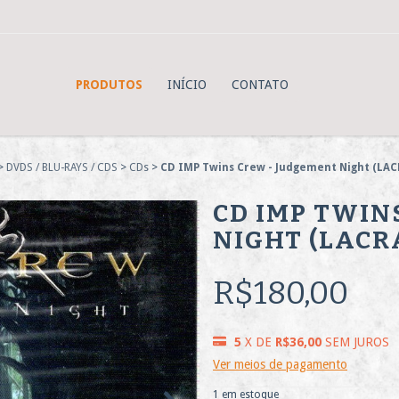
PRODUTOS
INÍCIO
CONTATO
>
DVDS / BLU-RAYS / CDS
>
CDs
>
CD IMP Twins Crew - Judgement Night (LA
CD IMP TWIN
NIGHT (LACR
R$180,00
5
X DE
R$36,00
SEM JUROS
Ver meios de pagamento
1
em estoque