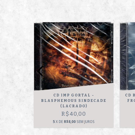
 - DRUMS
CD IMP GORTAL -
CD 
ADO)
BLASPHEMOUS SINDECADE
FR
(LACRADO)
0
R$40,00
JUROS
5
X DE
R$8,00
SEM JUROS