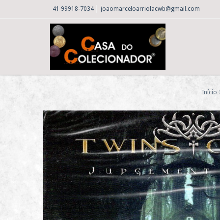
41 99918-7034
joaomarceloarriolacwb@gmail.com
Início