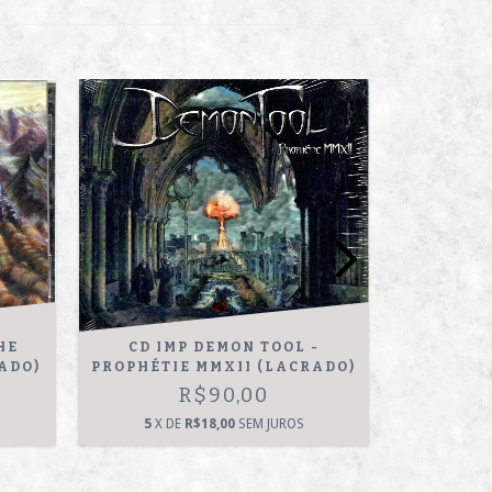
OFERTA
HE
CD IMP DEMON TOOL -
CD IMP 
ADO)
PROPHÉTIE MMXII (LACRADO)
IN A
R$90,00
R$
5
X DE
R$18,00
SEM JUROS
5
X D