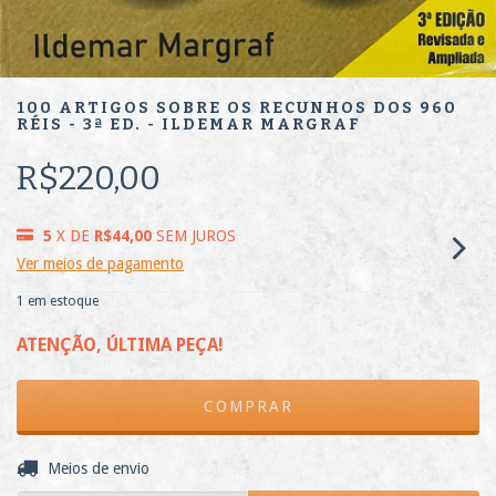
100 ARTIGOS SOBRE OS RECUNHOS DOS 960
RÉIS - 3ª ED. - ILDEMAR MARGRAF
R$220,00
5
X DE
R$44,00
SEM JUROS
Ver meios de pagamento
1
em estoque
ATENÇÃO, ÚLTIMA PEÇA!
ALTERAR CEP
Entregas para o CEP:
Meios de envio