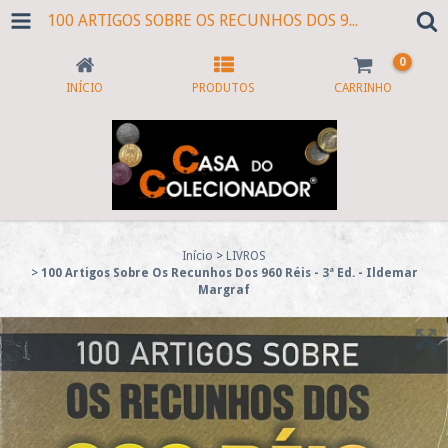
100 ARTIGOS SOBRE OS RECUNHOS DOS 960 RÉIS - 3ª ED. - ILDEMAR MARGRAF
0
INÍCIO
PRODUTOS
CARRINHO
Início
>
LIVROS
>
100 Artigos Sobre Os Recunhos Dos 960 Réis - 3ª Ed. - Ildemar
Margraf